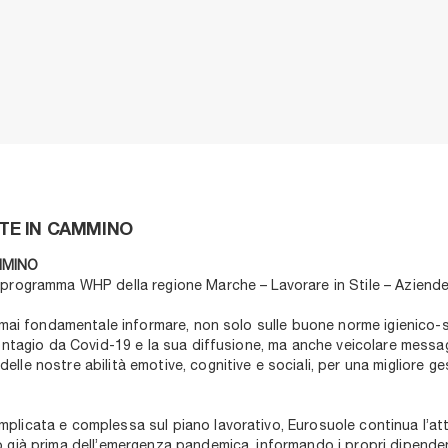
UTE IN CAMMINO
AMMINO
l programma WHP della regione Marche – Lavorare in Stile – Aziend
he mai fondamentale informare, non solo sulle buone norme igienico
 contagio da Covid-19 e la sua diffusione, ma anche veicolare mess
lle nostre abilità emotive, cognitive e sociali, per una migliore ge
licata e complessa sul piano lavorativo, Eurosuole continua l’atti
o già prima dell’emergenza pandemica, informando i propri dipende