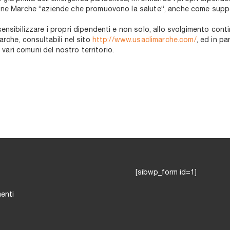
gione Marche “aziende che promuovono la salute“, anche come suppor
sensibilizzare i propri dipendenti e non solo, allo svolgimento conti
arche, consultabili nel sito
http://www.usaclimarche.com/
, ed in pa
vari comuni del nostro territorio.
[sibwp_form id=1]
menti