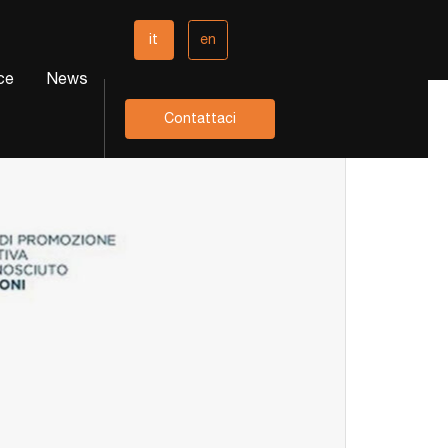
it
en
ce
News
Contattaci