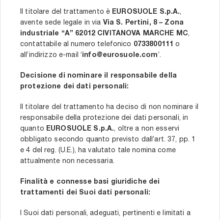
Il titolare del trattamento è
EUROSUOLE S.p.A.
,
avente sede legale in via
Via S. Pertini, 8 – Zona
industriale “A” 62012 CIVITANOVA MARCHE MC
,
contattabile al numero telefonico
0733800111
o
all’indirizzo e-mail ‘
info@eurosuole.com
’.
Decisione di nominare il responsabile della
protezione dei dati personali:
Il titolare del trattamento ha deciso di non nominare il
responsabile della protezione dei dati personali, in
quanto
EUROSUOLE S.p.A.
, oltre a non esservi
obbligato secondo quanto previsto dall’art. 37, pp. 1
e 4 del reg. (U.E.), ha valutato tale nomina come
attualmente non necessaria.
Finalità e connesse basi giuridiche dei
trattamenti dei Suoi dati personali:
I Suoi dati personali, adeguati, pertinenti e limitati a