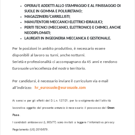
OPERAI/E ADDETTI ALLO STAMPAGGIO E AL FINISSAGGIO DI
SUOLE IN GOMMA E POLIURETANO;
MAGAZZINIERI/CARRELLISTI;
MANUTENTORI MECCANICI-ELETTRICI-IDRAULICI;
PERITI TECNICI (MECCANICI, ELETTRONICI) E CHIMICI, ANCHE
NEODIPLOMATI;
LAUREATI IN INGEGNERIA MECCANICA E GESTIONALE.
Per le posizioni in ambito produttivo, è necessario essere
disponibili al lavoro su turni, anche notturni.
Serietà e professionalità ci accompagnano da 45 anni e rendono
Eurosuole un’eccellenza del nostro territorio.
Per candidarsi, è necessario inviare il curriculum via e-mail
all’indirizzo:
hr_eurosuole@eurosuole.com
Ai sensi e per gli effetti del D.L n. 127/21, per lo svolgimento dell’attività
lavorativa oggetto del presente annuncio è necessario il possesso del
Green
Pass
.
I candidati ambosessi (L.903/77) sono invitati a leggere l’informativa privacy
Regolamento (UE) 2016/679.